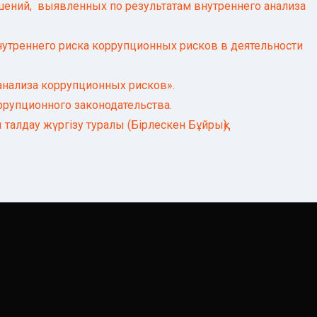
ний, выявленных по результатам внутреннего анализа
м внутреннего риска коррупционных рисков в деятель
анализа коррупционных рисков».
ррупционного законодательства.
 талдау жүргізу туралы (Бірлескен Бұйрық)