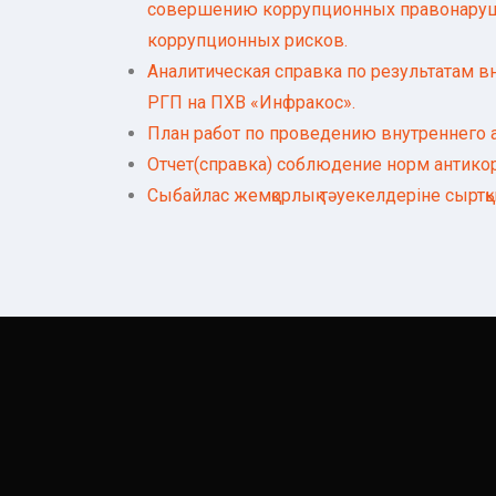
совершению коррупционных правонаруше
коррупционных рисков.
Аналитическая справка по результата
РГП на ПХВ «Инфракос».
План работ по проведению внутреннего 
Отчет(справка) соблюдение норм антико
Сыбайлас жемқорлық тәуекелдеріне сыртқы